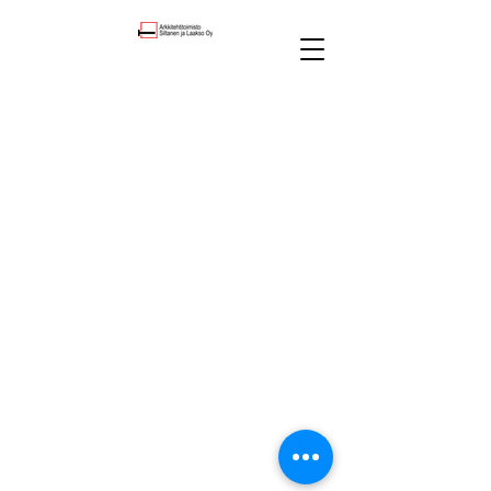
©2025
Arkkitehtitoimisto Siltanen ja Laakso Oy