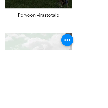
Porvoon virastotalo
Lohjan keskustakorttelien